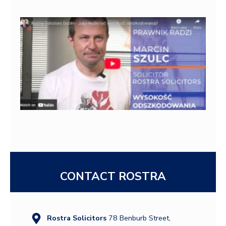
Ro
So
Du
mo
wy
od
Od
Irl
po
pol
tak
(pr
pol
od
po
Rea
CONTACT ROSTRA
Rostra Solicitors
78 Benburb Street,