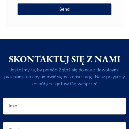
Send
SKONTAKTUJ SIĘ Z NAMI
Jesteśmy tu, by pomóc! Zgłoś się do nas z dowolnymi
pytaniami lub aby umówić się na konsultację. Nasz przyjazny
zespół jest gotów Cię wesprzeć.