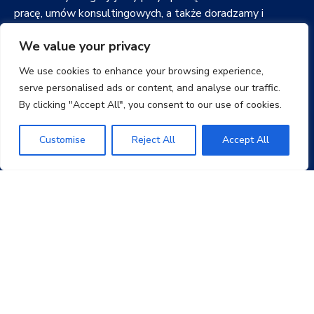
pracę, umów konsultingowych, a także doradzamy i
dokonujemy przeglądu polityki i procedur HR oraz kwestii
We value your privacy
bezpieczeństwa. Zapewniamy reprezentację przed WRC,
Sądem Pracy i Sądem Okręgowym
We use cookies to enhance your browsing experience,
serve personalised ads or content, and analyse our traffic.
By clicking "Accept All", you consent to our use of cookies.
Doradzamy również pracodawcom i pracownikom w
sprawach dyscyplinarnych, niesłusznego zwolnienia,
konstruktywnego zwolnienia, przeniesienia
Customise
Reject All
Accept All
przedsiębiorstwa (TUPE)
Posiadamy duże doświadczenie przed WRC, sądami pracy
i sądami.
SKONTAKTUJ SIĘ Z NAMI